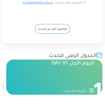
6- للتواصل والاستفسار :
ICCM2024@kku.edu.sa
تفاصيل اكثر عن الحدث
الجدول الزمني للحدث
اليوم الأول DAY 01
2
1
الأربعاء 06 مارس