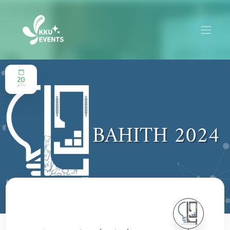
20
يناير