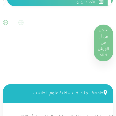
2
1
الأحد 13 يوليو
سجل
في أي
من
الورش
ادناه
جامعة الملك خالد – كلية علوم الحاسب