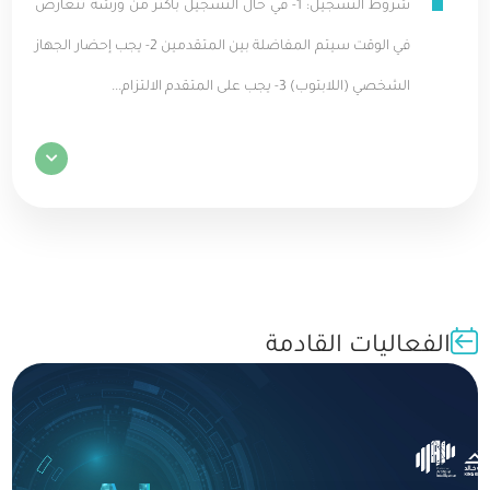
شروط التسجيل: 1- في حال التسجيل بأكثر من ورشة تتعارض
في الوقت سيتم المفاضلة بين المتقدمين 2- يجب إحضار الجهاز
الشخصي (اللابتوب) 3- يجب على المتقدم الالتزام...
الفعاليات القادمة