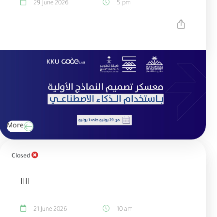
29 June 2026
5 pm
More
Closed
اااا
21 June 2026
10 am