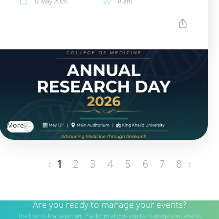
12 May 2026
8 am
More
‹
1
2
3
4
5
6
7
8
›
Are you ready to manage your events?
The Events Management Platform allows you to manage your events