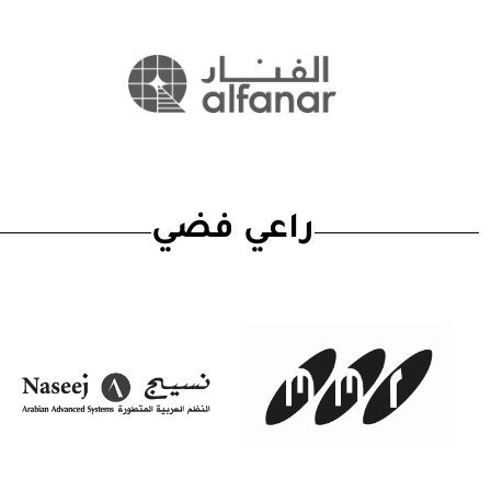
راعي فضي